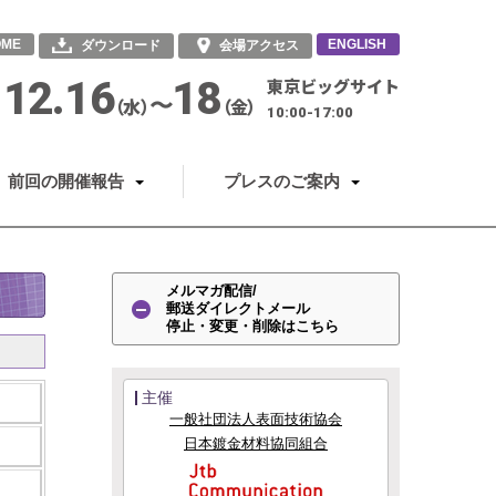
OME
ENGLISH
ダウンロード
会場アクセス
12.16
18
東京ビッグサイト
〜
（水）
（金）
10:00-17:00
前回の開催報告
プレスのご案内
メルマガ配信/
郵送ダイレクトメール
停止・変更・削除はこちら
主催
一般社団法人表面技術協会
日本鍍金材料協同組合