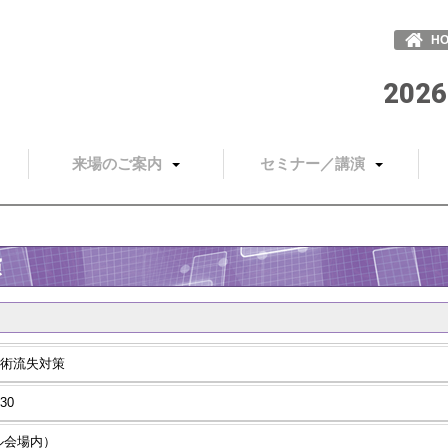
H
2026
来場のご案内
セミナー／講演
演
術流失対策
30
ル会場内）