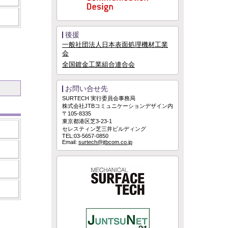
後援
一般社団法人日本表面処理機材工業
会
全国鍍金工業組合連合会
お問い合せ先
SURTECH 実行委員会事務局
株式会社JTBコミュニケーションデザイン内
〒105-8335
東京都港区芝3-23-1
セレスティン芝三井ビルディング
TEL:03-5657-0850
Email:
surtech@jtbcom.co.jp